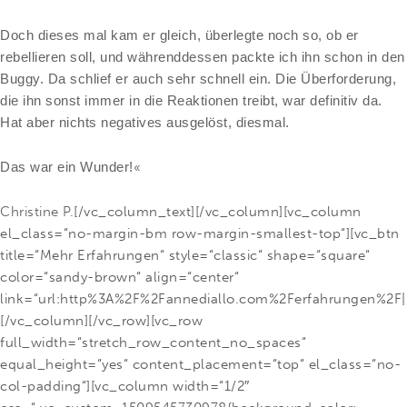
Doch dieses mal kam er gleich, überlegte noch so, ob er
rebellieren soll, und währenddessen packte ich ihn schon in den
Buggy. Da schlief er auch sehr schnell ein. Die Überforderung,
die ihn sonst immer in die Reaktionen treibt, war definitiv da.
Hat aber nichts negatives ausgelöst, diesmal.
Das war ein Wunder!
«
Christine P.
[/vc_column_text][/vc_column][vc_column
el_class=“no-margin-bm row-margin-smallest-top“][vc_btn
title=“Mehr Erfahrungen“ style=“classic“ shape=“square“
color=“sandy-brown“ align=“center“
link=“url:http%3A%2F%2Fannediallo.com%2Ferfahrungen%2F||
[/vc_column][/vc_row][vc_row
full_width=“stretch_row_content_no_spaces“
equal_height=“yes“ content_placement=“top“ el_class=“no-
col-padding“][vc_column width=“1/2″