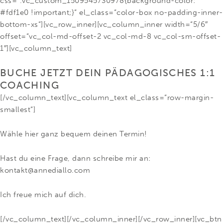
css=“.vc_custom_1509545730978{background-color:
#fdf1e0 !important;}“ el_class=“color-box no-padding-inner-
bottom-xs“][vc_row_inner][vc_column_inner width=“5/6″
offset=“vc_col-md-offset-2 vc_col-md-8 vc_col-sm-offset-
1″][vc_column_text]
BUCHE JETZT DEIN PÄDAGOGISCHES 1:1
COACHING
[/vc_column_text][vc_column_text el_class=“row-margin-
smallest“]
Wähle hier ganz bequem deinen Termin!
Hast du eine Frage, dann schreibe mir an:
kontakt@annediallo.com
Ich freue mich auf dich.
[/vc_column_text][/vc_column_inner][/vc_row_inner][vc_btn