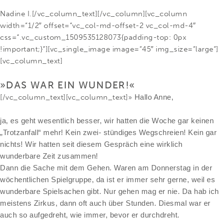
Nadine I.[/vc_column_text][/vc_column][vc_column
width=“1/2″ offset=“vc_col-md-offset-2 vc_col-md-4″
css=“.vc_custom_1509535128073{padding-top: 0px
!important;}“][vc_single_image image=“45″ img_size=“large“]
[vc_column_text]
»DAS WAR EIN WUNDER!«
[/vc_column_text][vc_column_text]
»
Hallo Anne,
ja, es geht wesentlich besser, wir hatten die Woche gar keinen
„Trotzanfall“ mehr! Kein zwei- stündiges Wegschreien! Kein gar
nichts! Wir hatten seit diesem Gespräch eine wirklich
wunderbare Zeit zusammen!
Dann die Sache mit dem Gehen. Waren am Donnerstag in der
wöchentlichen Spielgruppe, da ist er immer sehr gerne, weil es
wunderbare Spielsachen gibt. Nur gehen mag er nie. Da hab ich
meistens Zirkus, dann oft auch über Stunden. Diesmal war er
auch so aufgedreht, wie immer, bevor er durchdreht.