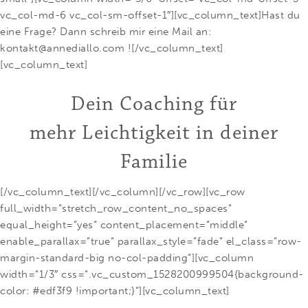
vc_col-md-6 vc_col-sm-offset-1″][vc_column_text]Hast du
eine Frage? Dann schreib mir eine Mail an:
kontakt@annediallo.com ![/vc_column_text]
[vc_column_text]
Dein Coaching für
mehr Leichtigkeit in deiner
Familie
[/vc_column_text][/vc_column][/vc_row][vc_row
full_width=“stretch_row_content_no_spaces“
equal_height=“yes“ content_placement=“middle“
enable_parallax=“true“ parallax_style=“fade“ el_class=“row-
margin-standard-big no-col-padding“][vc_column
width=“1/3″ css=“.vc_custom_1528200999504{background-
color: #edf3f9 !important;}“][vc_column_text]