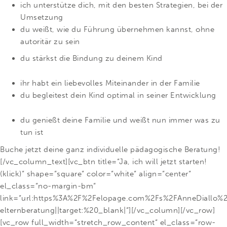
ich unterstütze dich, mit den besten Strategien, bei der
Umsetzung
du weißt, wie du Führung übernehmen kannst, ohne
autoritär zu sein
du stärkst die Bindung zu deinem Kind
ihr habt ein liebevolles Miteinander in der Familie
du begleitest dein Kind optimal in seiner Entwicklung
du genießt deine Familie und weißt nun immer was zu
tun ist
Buche jetzt deine ganz individuelle pädagogische Beratung!
[/vc_column_text][vc_btn title=“Ja, ich will jetzt starten!
(klick)“ shape=“square“ color=“white“ align=“center“
el_class=“no-margin-bm“
link=“url:https%3A%2F%2Felopage.com%2Fs%2FAnneDiallo%2F
elternberatung||target:%20_blank|“][/vc_column][/vc_row]
[vc_row full_width=“stretch_row_content“ el_class=“row-