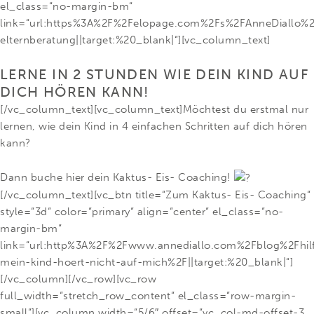
el_class=“no-margin-bm“
link=“url:https%3A%2F%2Felopage.com%2Fs%2FAnneDiallo%2F
elternberatung||target:%20_blank|“][vc_column_text]
LERNE IN 2 STUNDEN WIE DEIN KIND AUF
DICH HÖREN KANN!
[/vc_column_text][vc_column_text]Möchtest du erstmal nur
lernen, wie dein Kind in 4 einfachen Schritten auf dich hören
kann?
Dann buche hier dein Kaktus- Eis- Coaching!
[/vc_column_text][vc_btn title=“Zum Kaktus- Eis- Coaching“
style=“3d“ color=“primary“ align=“center“ el_class=“no-
margin-bm“
link=“url:http%3A%2F%2Fwww.annediallo.com%2Fblog%2Fhil
mein-kind-hoert-nicht-auf-mich%2F||target:%20_blank|“]
[/vc_column][/vc_row][vc_row
full_width=“stretch_row_content“ el_class=“row-margin-
small“][vc_column width=“5/6″ offset=“vc_col-md-offset-3