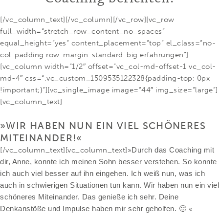
[/vc_column_text][/vc_column][/vc_row][vc_row
full_width=“stretch_row_content_no_spaces“
equal_height=“yes“ content_placement=“top“ el_class=“no-
col-padding row-margin-standard-big erfahrungen“]
[vc_column width=“1/2″ offset=“vc_col-md-offset-1 vc_col-
md-4″ css=“.vc_custom_1509535122328{padding-top: 0px
!important;}“][vc_single_image image=“44″ img_size=“large“]
[vc_column_text]
»WIR HABEN NUN EIN VIEL SCHÖNERES
MITEINANDER!«
[/vc_column_text][vc_column_text]»
Durch das Coaching mit
dir, Anne, konnte ich meinen Sohn besser verstehen. So konnte
ich auch viel besser auf ihn eingehen. Ich weiß nun, was ich
auch in schwierigen Situationen tun kann. Wir haben nun ein viel
schöneres Miteinander. Das genieße ich sehr. Deine
Denkanstöße und Impulse haben mir sehr geholfen.
🙂 «