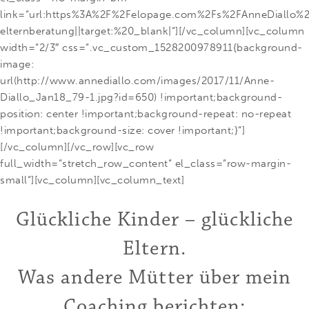
link=“url:https%3A%2F%2Felopage.com%2Fs%2FAnneDiallo%2F
elternberatung||target:%20_blank|“][/vc_column][vc_column
width=“2/3″ css=“.vc_custom_1528200978911{background-
image:
url(http://www.annediallo.com/images/2017/11/Anne-
Diallo_Jan18_79-1.jpg?id=650) !important;background-
position: center !important;background-repeat: no-repeat
!important;background-size: cover !important;}“]
[/vc_column][/vc_row][vc_row
full_width=“stretch_row_content“ el_class=“row-margin-
small“][vc_column][vc_column_text]
Glückliche Kinder – glückliche
Eltern.
Was andere Mütter über mein
Coaching berichten: