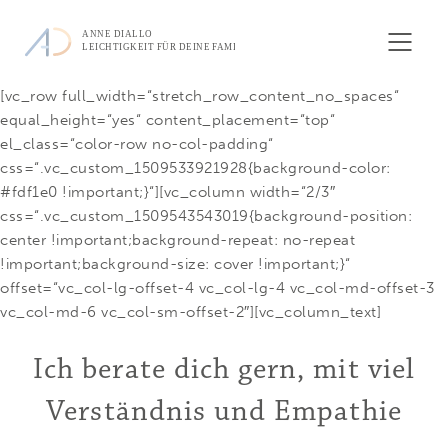
[vc_row full_width=“stretch_row_content_no_spaces“
equal_height=“yes“ content_placement=“top“
el_class=“color-row no-col-padding“
css=“.vc_custom_1509533921928{background-color:
#fdf1e0 !important;}“][vc_column width=“2/3″
css=“.vc_custom_1509543543019{background-position:
center !important;background-repeat: no-repeat
!important;background-size: cover !important;}“
offset=“vc_col-lg-offset-4 vc_col-lg-4 vc_col-md-offset-3
vc_col-md-6 vc_col-sm-offset-2″][vc_column_text]
Ich berate dich gern, mit viel
Verständnis und Empathie