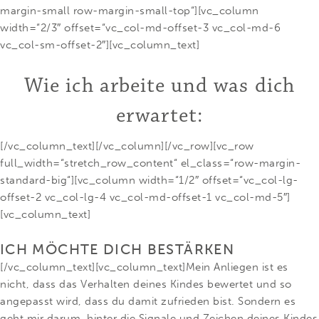
margin-small row-margin-small-top“][vc_column
width=“2/3″ offset=“vc_col-md-offset-3 vc_col-md-6
vc_col-sm-offset-2″][vc_column_text]
Wie ich arbeite und was dich
erwartet:
[/vc_column_text][/vc_column][/vc_row][vc_row
full_width=“stretch_row_content“ el_class=“row-margin-
standard-big“][vc_column width=“1/2″ offset=“vc_col-lg-
offset-2 vc_col-lg-4 vc_col-md-offset-1 vc_col-md-5″]
[vc_column_text]
ICH MÖCHTE DICH BESTÄRKEN
[/vc_column_text][vc_column_text]Mein Anliegen ist es
nicht, dass das Verhalten deines Kindes bewertet und so
angepasst wird, dass du damit zufrieden bist. Sondern es
geht mir darum, hinter die Signale und Zeichen deines Kindes