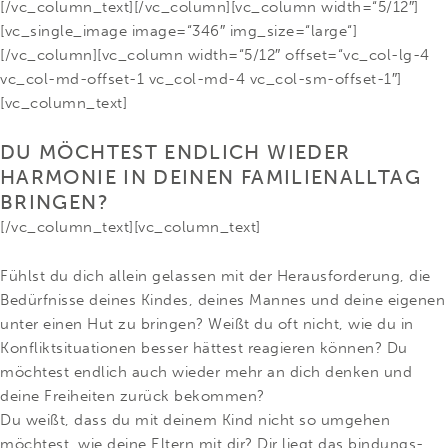
[/vc_column_text][/vc_column][vc_column width=“5/12″]
[vc_single_image image=“346″ img_size=“large“]
[/vc_column][vc_column width=“5/12″ offset=“vc_col-lg-4
vc_col-md-offset-1 vc_col-md-4 vc_col-sm-offset-1″]
[vc_column_text]
DU MÖCHTEST ENDLICH WIEDER
HARMONIE IN DEINEN FAMILIENALLTAG
BRINGEN?
[/vc_column_text][vc_column_text]
Fühlst du dich allein gelassen mit der Herausforderung, die
Bedürfnisse deines Kindes, deines Mannes und deine eigenen
unter einen Hut zu bringen? Weißt du oft nicht, wie du in
Konfliktsituationen besser hättest reagieren können? Du
möchtest endlich auch wieder mehr an dich denken und
deine Freiheiten zurück bekommen?
Du weißt, dass du mit deinem Kind nicht so umgehen
möchtest, wie deine Eltern mit dir? Dir liegt das bindungs-